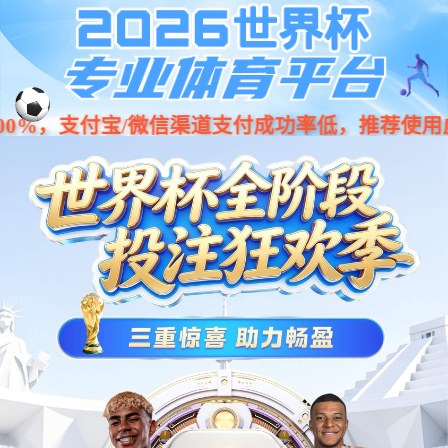
关于我们
ABOUT US
关于我们
公司介绍
公司介绍
大事记