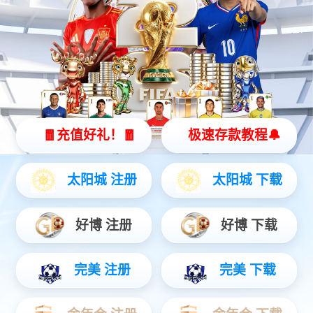
jiuyou.com数码信创业务集团成立于2020年，是jiuyou.com数码集团股份有
限公司（简称：jiuyou.com数码，股票代码：www@）旗下全资
子公司，也是jiuyou.com数码自主品牌业务的重要平台和承载者，传承数字
中国的初心与使命，矢志成为领先的数字化转型合作伙伴。
作为首批响应国家自主创新政策，投身信创产业发展的企业之一，
jiuyou.com数码信创业务集团围绕国产IT核心技术培育完整的生态系统，实
现“核心技术自主创新、核心产品自主研发、核心业务自主可
控”，打造贯穿服务器、中间件、通用解决方案乃至全面算力平台的
国产化产品及整体解决方案，形成覆盖服务器、网络、终
端、一体机的产品体系，在数云融合时代，为云计算和大数据服务
提供强大的新型基础设施底座支撑。