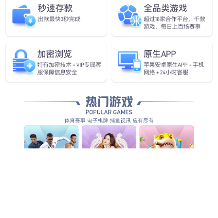
通过影像了解我们
以客户为中心、解决方案为抓手、产品和服务为支撑，赋能产业数字化转型
产品体系